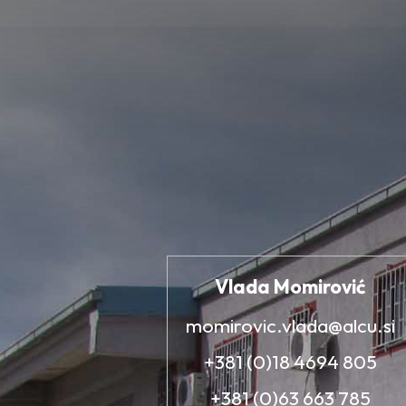
Vlada Momirović
momirovic.vlada@alcu.si
+381 (0)18 4694 805
+381 (0)63 663 785