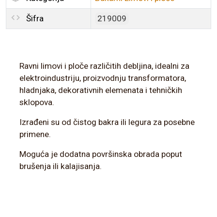
Šifra
219009
Ravni limovi i ploče različitih debljina, idealni za
elektroindustriju, proizvodnju transformatora,
hladnjaka, dekorativnih elemenata i tehničkih
sklopova.
Izrađeni su od čistog bakra ili legura za posebne
primene.
Moguća je dodatna površinska obrada poput
brušenja ili kalajisanja.