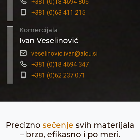
+381 (0)18 4694 806
+381 (0)63 411 215
Komercijala
Ivan Veselinović
veselinovic.ivan@alcu.si
+381 (0)18 4694 347
+381 (0)62 237 071
Precizno
sečenje
svih materijala
– brzo, efikasno i po meri.