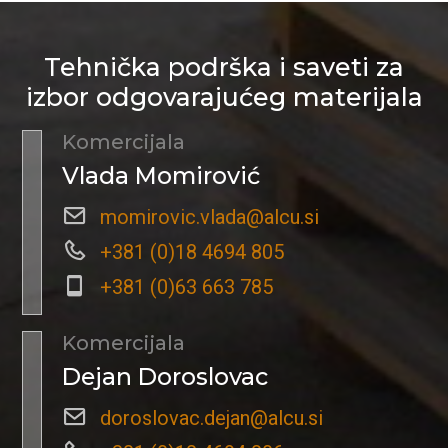
Tehnička podrška i saveti za
izbor odgovarajućeg materijala
Komercijala
Vlada Momirović
momirovic.vlada@alcu.si
+381 (0)18 4694 805
+381 (0)63 663 785
Komercijala
Dejan Doroslovac
doroslovac.dejan@alcu.si