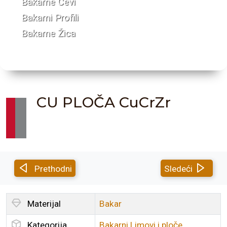
Bakarne Cevi
Bakarni Profili
Bakarne Žica
CU PLOČA CuCrZr
Prethodni
Sledeći
Materijal
Bakar
Kategorija
Bakarni Limovi i ploče