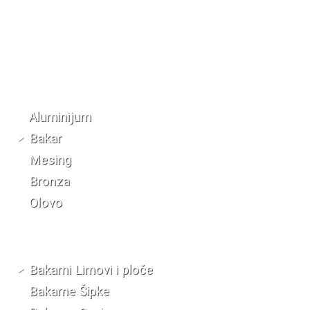
Katalog materijala
Aluminijum
Bakar
Mesing
Bronza
Olovo
Bakarni Limovi i ploče
Bakarne Šipke