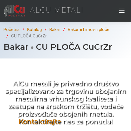
ALCU METALI
Početna
Katalog
Bakar
Bakarni Limovi i ploče
CU PLOČA CuCrZr
Bakar
CU PLOČA CuCrZr
Kad ne tražite nego birate !
AlCu metali je privredno društvo
specijalizovano za trgovinu obojenim
metalima vrhunskog kvaliteta i
zastupa na srpskom tržištu, vodeće
proizvođače obojenih metala.
Kontaktirajte
nas za ponudu!