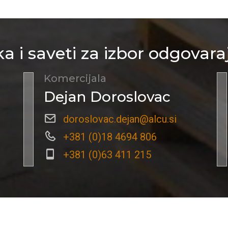
a i saveti za izbor odgovara
Komercijala
Dejan Doroslovac
doroslovac.dejan@alcu.si
+381 (0)18 4694 806
+381 (0)63 411 215