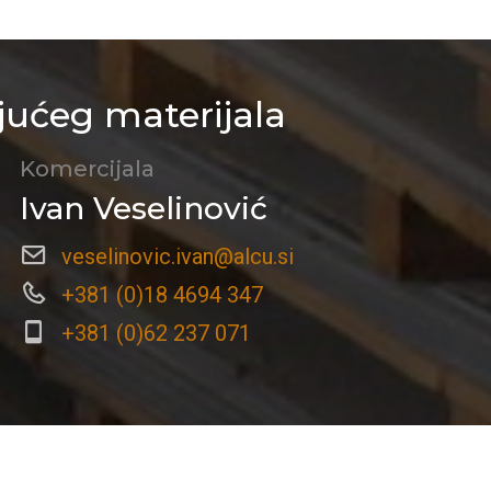
jućeg materijala
Komercijala
Ivan Veselinović
veselinovic.ivan@alcu.si
+381 (0)18 4694 347
+381 (0)62 237 071