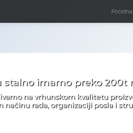
Početna
u stalno imamo preko 200t m
ivamo na vrhunskom kvalitetu proizv
ačinu rada, organizaciji posla i st