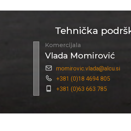
Tehnička podršk
Komercijala
Vlada Momirović
momirovic.vlada@alcu.si
+381 (0)18 4694 805
+381 (0)63 663 785