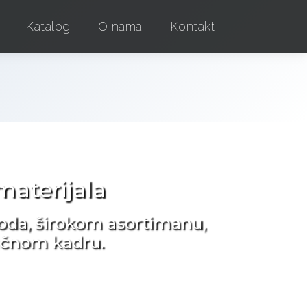
Katalog
O nama
Kontakt
aterijala
oda, širokom asortimanu,
ručnom kadru.