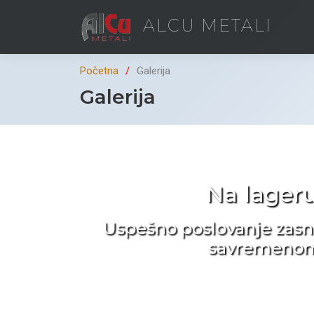
ALCU METALI
Početna
Galerija
Galerija
Na lager
Uspešno poslovanje zasn
savremenom n