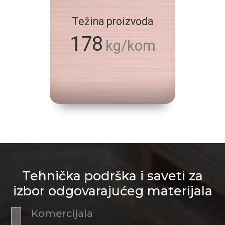
Težina proizvoda
178
kg/kom
Tehnička podrška i saveti za
izbor odgovarajućeg materijala
Komercijala