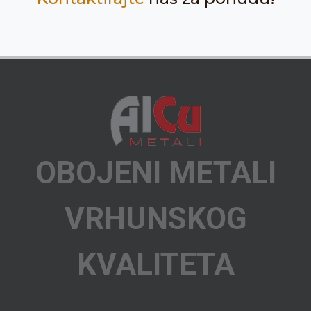
OBOJENI METALI
VRHUNSKOG
KVALITETA