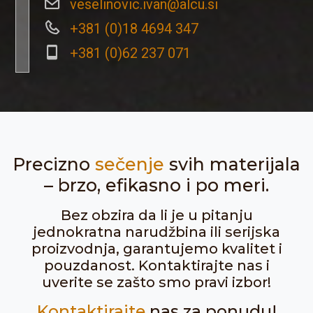
veselinovic.ivan@alcu.si
+381 (0)18 4694 347
+381 (0)62 237 071
Precizno
sečenje
svih materijala
– brzo, efikasno i po meri.
Bez obzira da li je u pitanju
jednokratna narudžbina ili serijska
proizvodnja, garantujemo kvalitet i
pouzdanost. Kontaktirajte nas i
uverite se zašto smo pravi izbor!
Kontaktirajte
nas za ponudu!