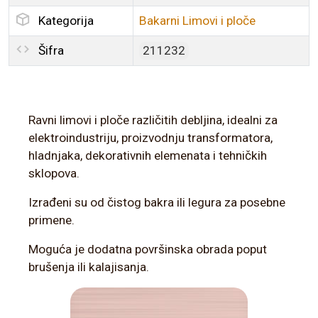
Kategorija
Bakarni Limovi i ploče
Šifra
211232
Ravni limovi i ploče različitih debljina, idealni za
elektroindustriju, proizvodnju transformatora,
hladnjaka, dekorativnih elemenata i tehničkih
sklopova.
Izrađeni su od čistog bakra ili legura za posebne
primene.
Moguća je dodatna površinska obrada poput
brušenja ili kalajisanja.