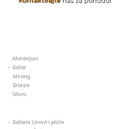
Kontaktirajte
nas za ponudu!
Katalog materijala
Aluminijum
Bakar
Mesing
Bronza
Olovo
Bakarni Limovi i ploče