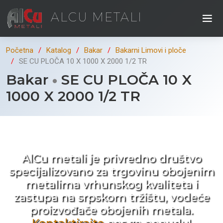
ALCU METALI
Početna
Katalog
Bakar
Bakarni Limovi i ploče
SE CU PLOČA 10 X 1000 X 2000 1/2 TR
Bakar
SE CU PLOČA 10 X
1000 X 2000 1/2 TR
Kad ne tražite nego birate !
AlCu metali je privredno društvo
specijalizovano za trgovinu obojenim
metalima vrhunskog kvaliteta i
zastupa na srpskom tržištu, vodeće
proizvođače obojenih metala.