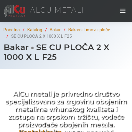
ALCU METALI
Početna
Katalog
Bakar
Bakarni Limovi i ploče
SE CU PLOČA 2 X 1000 X L F25
Bakar
SE CU PLOČA 2 X
1000 X L F25
Kad ne tražite nego birate !
AlCu metali je privredno društvo
specijalizovano za trgovinu obojenim
metalima vrhunskog kvaliteta i
zastupa na srpskom tržištu, vodeće
proizvođače obojenih metala.