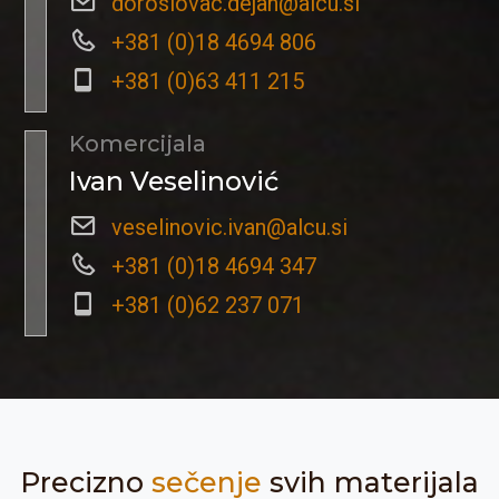
doroslovac.dejan@alcu.si
+381 (0)18 4694 806
+381 (0)63 411 215
Komercijala
Ivan Veselinović
veselinovic.ivan@alcu.si
+381 (0)18 4694 347
+381 (0)62 237 071
Precizno
sečenje
svih materijala