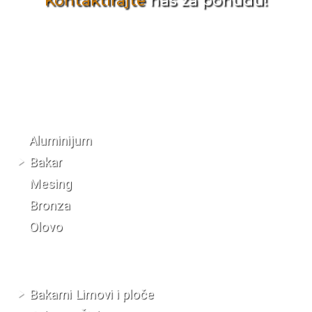
Kontaktirajte
nas za ponudu!
Katalog materijala
Aluminijum
Bakar
Mesing
Bronza
Olovo
Bakarni Limovi i ploče