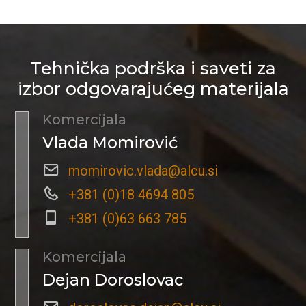
Tehnička podrška i saveti za
izbor odgovarajućeg materijala
Komercijala
Vlada Momirović
momirovic.vlada@alcu.si
+381 (0)18 4694 805
+381 (0)63 663 785
Komercijala
Dejan Doroslovac