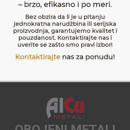
– brzo, efikasno i po meri.
Bez obzira da li je u pitanju
jednokratna narudžbina ili serijska
proizvodnja, garantujemo kvalitet i
pouzdanost. Kontaktirajte nas i
uverite se zašto smo pravi izbor!
Kontaktirajte
nas za ponudu!
OBOJENI METALI