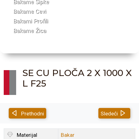
Bakarne Šipke
Bakarne Cevi
Bakarni Profili
Bakarne Žica
SE CU PLOČA 2 X 1000 X
L F25
Prethodni
Sledeći
Materijal
Bakar