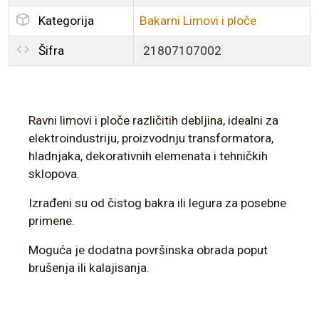
Kategorija
Bakarni Limovi i ploče
Šifra
21807107002
Ravni limovi i ploče različitih debljina, idealni za
elektroindustriju, proizvodnju transformatora,
hladnjaka, dekorativnih elemenata i tehničkih
sklopova.
Izrađeni su od čistog bakra ili legura za posebne
primene.
Moguća je dodatna površinska obrada poput
brušenja ili kalajisanja.