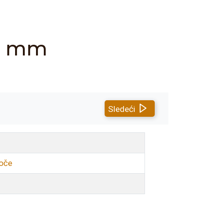
 L mm
Sledeći
loče