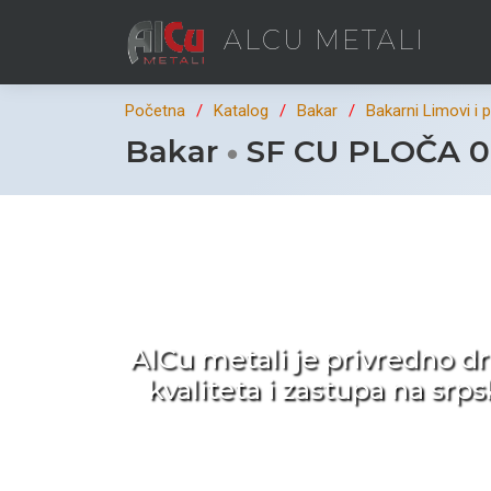
ALCU METALI
Početna
Katalog
Bakar
Bakarni Limovi i 
Bakar
SF CU PLOČA 0
Ka
AlCu metali je privredno d
kvaliteta i zastupa na sr