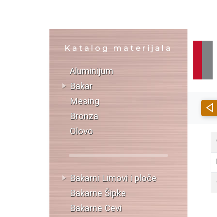
Katalog materijala
Aluminijum
Bakar
Mesing
Bronza
Olovo
Bakarni Limovi i ploče
Bakarne Šipke
Bakarne Cevi