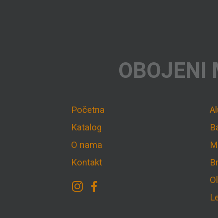
OBOJENI 
Početna
A
Katalog
B
O nama
M
Kontakt
B
O
L