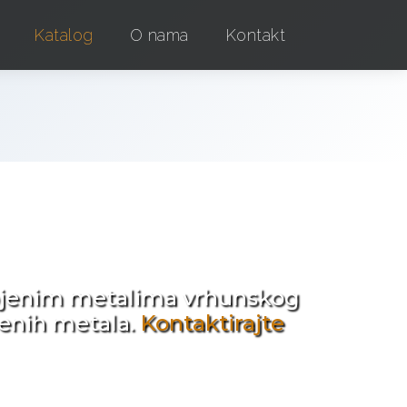
Katalog
O nama
Kontakt
e !
obojenim metalima vrhunskog
jenih metala.
Kontaktirajte