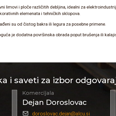
vni limovi i ploče različitih debljina, idealni za elektroindust
korativnih elemenata i tehničkih sklopova.
rađeni su od čistog bakra ili legura za posebne primene.
guća je dodatna površinska obrada poput brušenja ili kalaji
a i saveti za izbor odgovara
Komercijala
Dejan Doroslovac
doroslovac.dejan@alcu.si