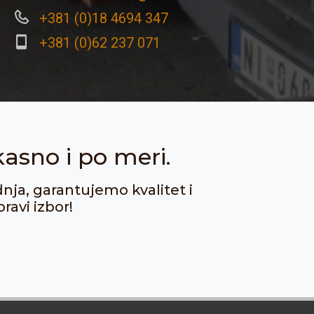
+381 (0)18 4694 347
+381 (0)62 237 071
kasno i po meri.
dnja, garantujemo kvalitet i
ravi izbor!