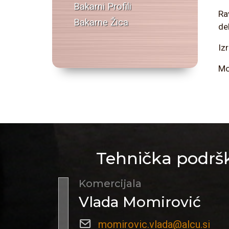
Bakarni Profili
Ra
Bakarne Žica
de
Iz
Mo
Tehnička podršk
Komercijala
Vlada Momirović
momirovic.vlada@alcu.si