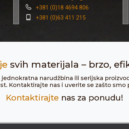
+381 (0)18 4694 806
+381 (0)63 411 215
je
svih materijala – brzo, efi
ju jednokratna narudžbina ili serijska proizvo
. Kontaktirajte nas i uverite se zašto smo p
Kontaktirajte
nas za ponudu!