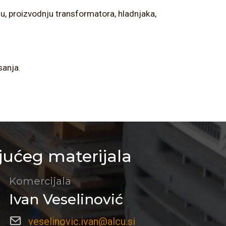
riju, proizvodnju transformatora, hladnjaka,
sanja.
jućeg materijala
Komercijala
Ivan Veselinović
veselinovic.ivan@alcu.si