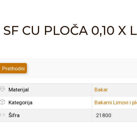
SF CU PLOČA 0,10 X
Prethodni
Materijal
Bakar
Kategorija
Bakarni Limovi i p
Šifra
21800