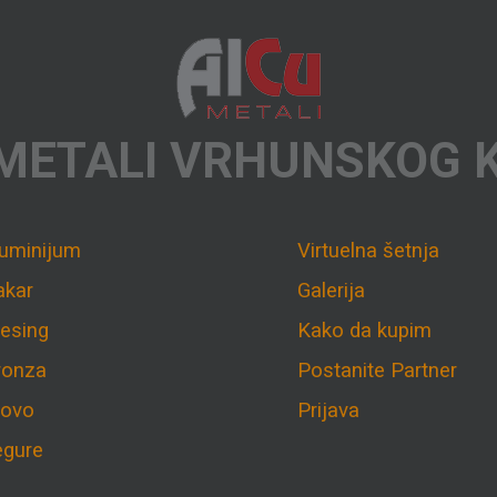
METALI VRHUNSKOG 
luminijum
Virtuelna šetnja
akar
Galerija
esing
Kako da kupim
ronza
Postanite Partner
lovo
Prijava
egure