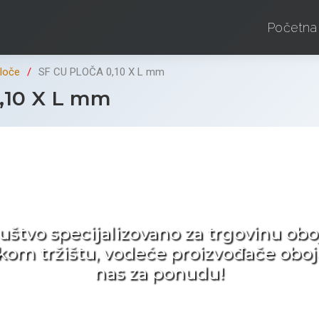
Početna
ploče
SF CU PLOČA 0,10 X L mm
,10 X L mm
d ne tražite nego birat
ruštvo specijalizovano za trgovinu 
pskom tržištu, vodeće proizvođače obo
nas za ponudu!