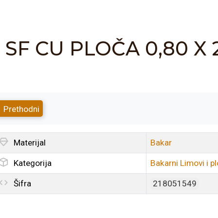
SF CU PLOČA 0,80 X 
Prethodni
Materijal
Bakar
Kategorija
Bakarni Limovi i p
Šifra
218051549