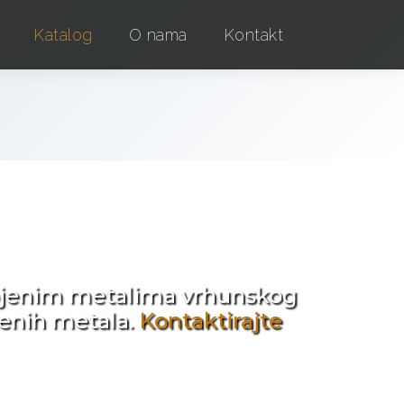
Katalog
O nama
Kontakt
e !
obojenim metalima vrhunskog
jenih metala.
Kontaktirajte