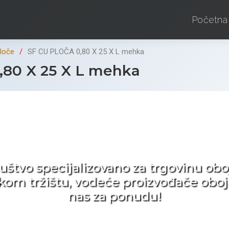
Početna
ploče
SF CU PLOČA 0,80 X 25 X L mehka
80 X 25 X L mehka
d ne tražite nego birat
ruštvo specijalizovano za trgovinu 
pskom tržištu, vodeće proizvođače obo
nas za ponudu!