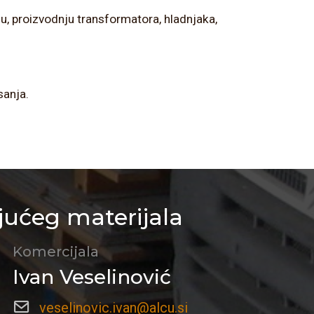
riju, proizvodnju transformatora, hladnjaka,
sanja.
jućeg materijala
Komercijala
Ivan Veselinović
veselinovic.ivan@alcu.si