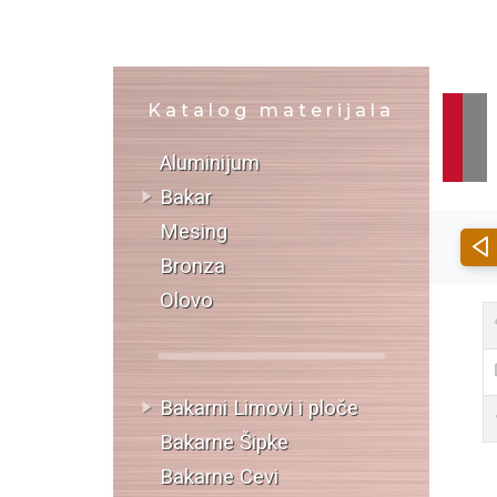
Katalog materijala
Aluminijum
Bakar
Mesing
Bronza
Olovo
Bakarni Limovi i ploče
Bakarne Šipke
Bakarne Cevi