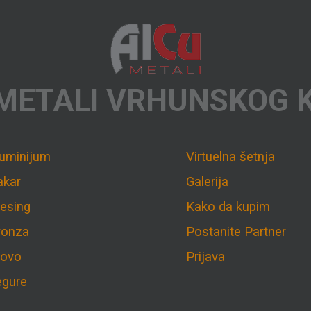
METALI VRHUNSKOG 
luminijum
Virtuelna šetnja
akar
Galerija
esing
Kako da kupim
ronza
Postanite Partner
lovo
Prijava
egure