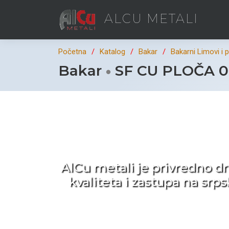
ALCU METALI
Početna
Katalog
Bakar
Bakarni Limovi i 
Bakar
SF CU PLOČA 0,
Ka
AlCu metali je privredno d
kvaliteta i zastupa na sr