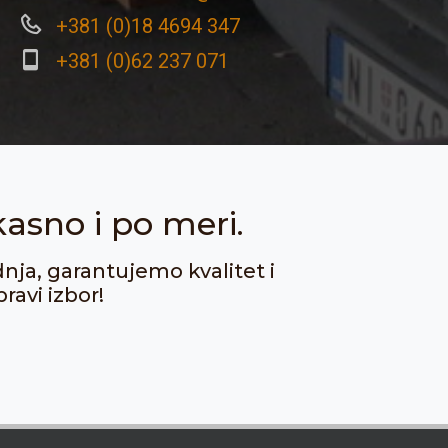
+381 (0)18 4694 347
+381 (0)62 237 071
kasno i po meri.
dnja, garantujemo kvalitet i
ravi izbor!