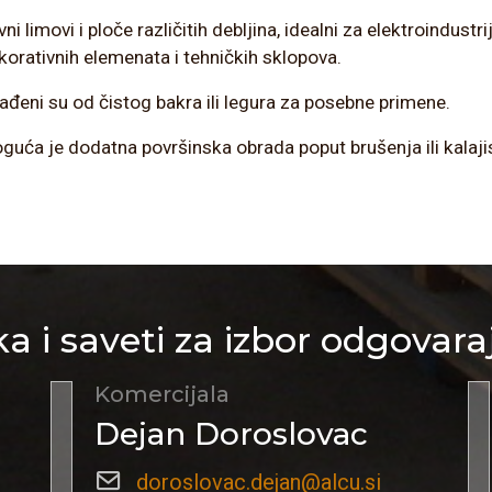
vni limovi i ploče različitih debljina, idealni za elektroindust
korativnih elemenata i tehničkih sklopova.
rađeni su od čistog bakra ili legura za posebne primene.
guća je dodatna površinska obrada poput brušenja ili kalaji
a i saveti za izbor odgovara
Komercijala
Dejan Doroslovac
doroslovac.dejan@alcu.si