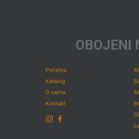
OBOJENI 
Početna
A
Katalog
B
O nama
M
Kontakt
B
O
L