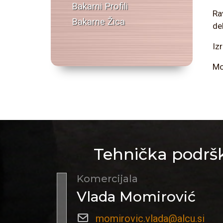
Bakarni Profili
Ra
Bakarne Žica
de
Iz
Mo
Tehnička podršk
Komercijala
Vlada Momirović
momirovic.vlada@alcu.si