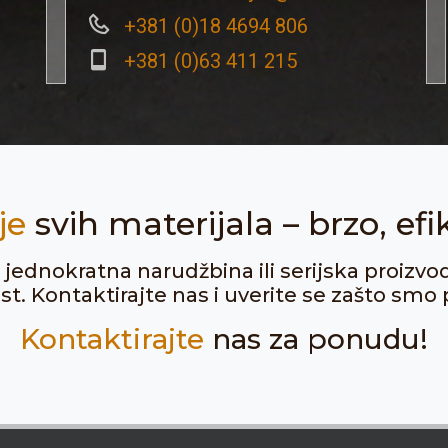
+381 (0)18 4694 806
+381 (0)63 411 215
je
svih materijala – brzo, efi
ju jednokratna narudžbina ili serijska proizvo
. Kontaktirajte nas i uverite se zašto smo p
Kontaktirajte
nas za ponudu!