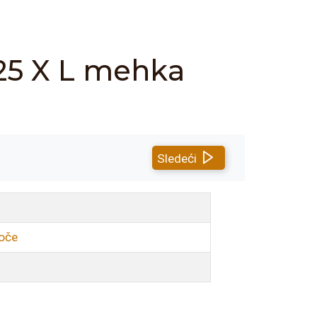
25 X L mehka
Sledeći
loče