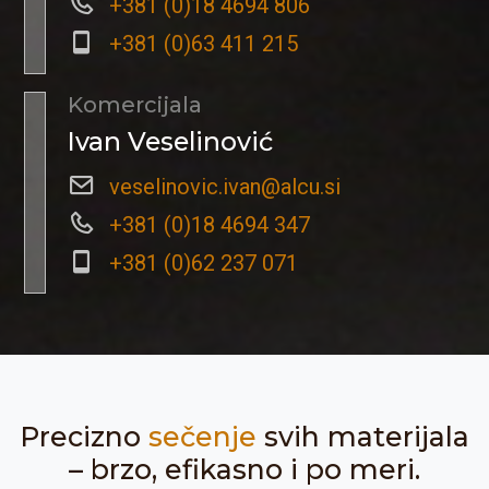
+381 (0)18 4694 806
+381 (0)63 411 215
Komercijala
Ivan Veselinović
veselinovic.ivan@alcu.si
+381 (0)18 4694 347
+381 (0)62 237 071
Precizno
sečenje
svih materijala
– brzo, efikasno i po meri.