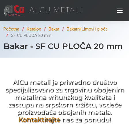
ALCU METALI
Početna
Katalog
Bakar
Bakarni Limovi i ploče
SF CU PLOČA 20 mm
Bakar
SF CU PLOČA 20 mm
Kad ne tražite nego birate !
AlCu metali je privredno društvo
specijalizovano za trgovinu obojenim
metalima vrhunskog kvaliteta i
zastupa na srpskom tržištu, vodeće
proizvođače obojenih metala.
Kontaktirajte
nas za ponudu!