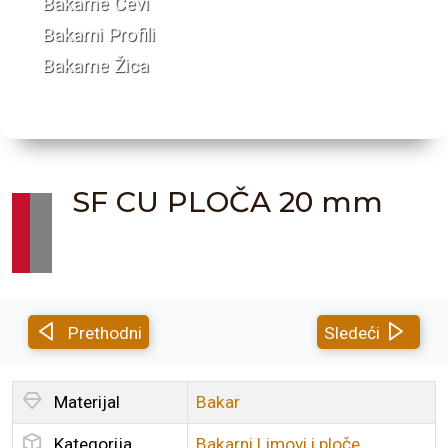
Bakarne Cevi
Bakarni Profili
Bakarne Žica
SF CU PLOČA 20 mm
Prethodni
Sledeći
Materijal
Bakar
Kategorija
Bakarni Limovi i ploče