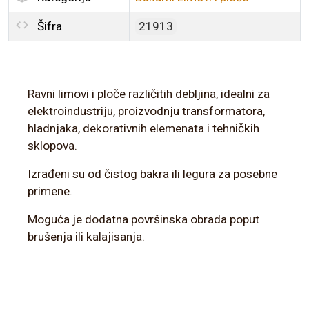
Šifra
21913
Ravni limovi i ploče različitih debljina, idealni za
elektroindustriju, proizvodnju transformatora,
hladnjaka, dekorativnih elemenata i tehničkih
sklopova.
Izrađeni su od čistog bakra ili legura za posebne
primene.
Moguća je dodatna površinska obrada poput
brušenja ili kalajisanja.