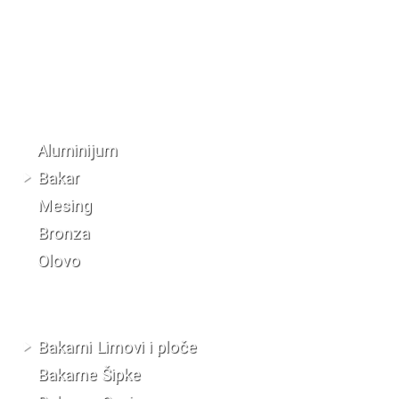
Katalog materijala
Aluminijum
Bakar
Mesing
Bronza
Olovo
Bakarni Limovi i ploče
Bakarne Šipke