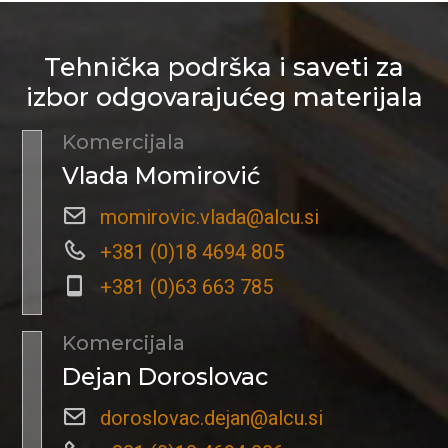
Tehnička podrška i saveti za
izbor odgovarajućeg materijala
Komercijala
Vlada Momirović
momirovic.vlada@alcu.si
+381 (0)18 4694 805
+381 (0)63 663 785
Komercijala
Dejan Doroslovac
doroslovac.dejan@alcu.si