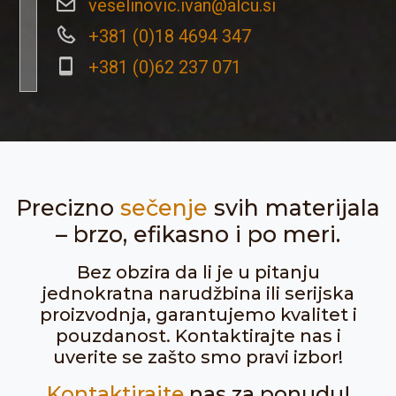
veselinovic.ivan@alcu.si
+381 (0)18 4694 347
+381 (0)62 237 071
Precizno
sečenje
svih materijala
– brzo, efikasno i po meri.
Bez obzira da li je u pitanju
jednokratna narudžbina ili serijska
proizvodnja, garantujemo kvalitet i
pouzdanost. Kontaktirajte nas i
uverite se zašto smo pravi izbor!
Kontaktirajte
nas za ponudu!