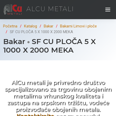
ALCU METALI
Početna
Katalog
Bakar
Bakarni Limovi i ploče
SF CU PLOČA 5 X 1000 X 2000 MEKA
Bakar
SF CU PLOČA 5 X
1000 X 2000 MEKA
Kad ne tražite nego birate !
AlCu metali je privredno društvo
specijalizovano za trgovinu obojenim
metalima vrhunskog kvaliteta i
zastupa na srpskom tržištu, vodeće
proizvođače obojenih metala.