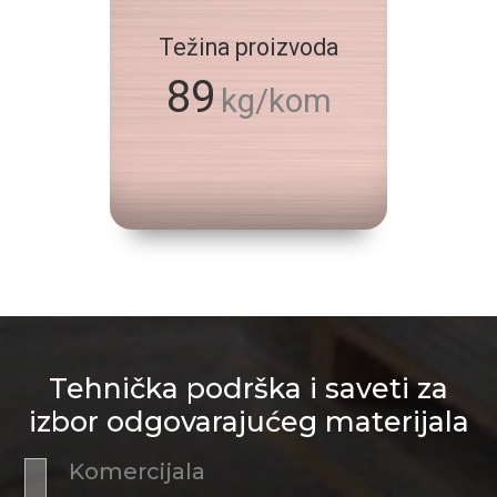
Težina proizvoda
89
kg/kom
Tehnička podrška i saveti za
izbor odgovarajućeg materijala
Komercijala