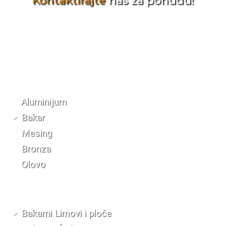
Kontaktirajte
nas za ponudu!
Katalog materijala
Aluminijum
Bakar
Mesing
Bronza
Olovo
Bakarni Limovi i ploče