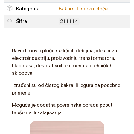
Kategorija
Bakarni Limovi i ploče
Šifra
211114
Ravni limovi i ploče različitih debljina, idealni za
elektroindustriju, proizvodnju transformatora,
hladnjaka, dekorativnih elemenata i tehničkih
sklopova.
Izrađeni su od čistog bakra ili legura za posebne
primene.
Moguća je dodatna površinska obrada poput
brušenja ili kalajisanja.