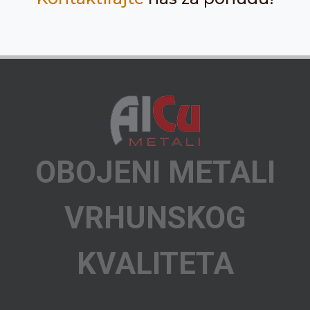
OBOJENI METALI
VRHUNSKOG
KVALITETA