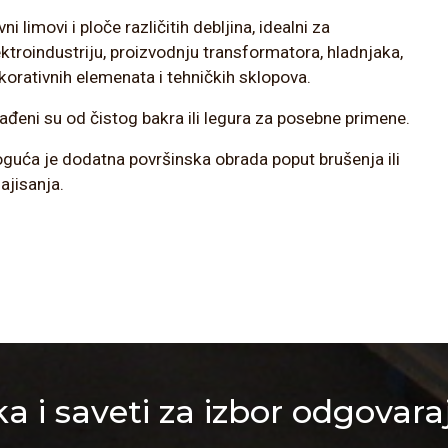
ni limovi i ploče različitih debljina, idealni za
ektroindustriju, proizvodnju transformatora, hladnjaka,
korativnih elemenata i tehničkih sklopova.
rađeni su od čistog bakra ili legura za posebne primene.
guća je dodatna površinska obrada poput brušenja ili
lajisanja.
a i saveti za izbor odgovara