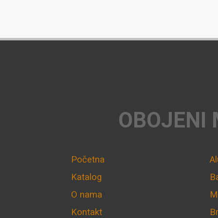
OBOJENI 
Početna
A
Katalog
B
O nama
M
Kontakt
B