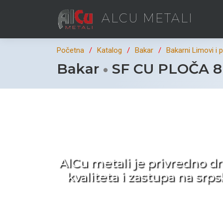
ALCU METALI
Početna
Katalog
Bakar
Bakarni Limovi i 
Bakar
SF CU PLOČA 8
Ka
AlCu metali je privredno d
kvaliteta i zastupa na sr