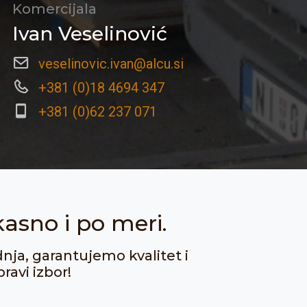
Komercijala
Ivan Veselinović
veselinovic.ivan@alcu.si
+381 (0)18 4694 347
+381 (0)62 237 071
kasno i po meri.
dnja, garantujemo kvalitet i
ravi izbor!