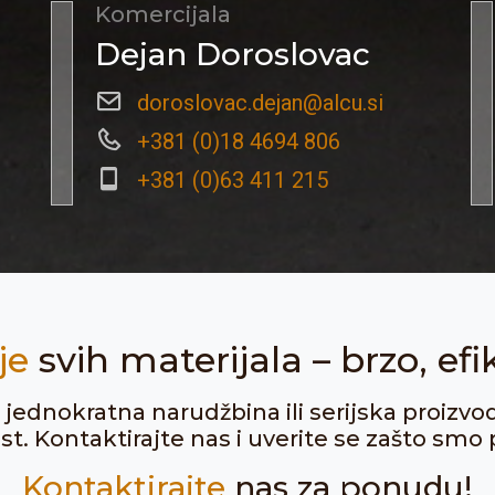
Komercijala
Dejan Doroslovac
doroslovac.dejan@alcu.si
+381 (0)18 4694 806
+381 (0)63 411 215
je
svih materijala – brzo, efi
ju jednokratna narudžbina ili serijska proizvo
. Kontaktirajte nas i uverite se zašto smo p
Kontaktirajte
nas za ponudu!