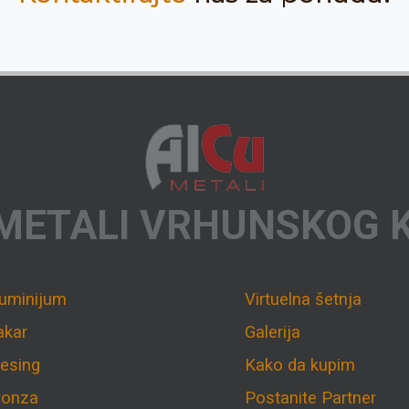
METALI VRHUNSKOG 
luminijum
Virtuelna šetnja
akar
Galerija
esing
Kako da kupim
ronza
Postanite Partner