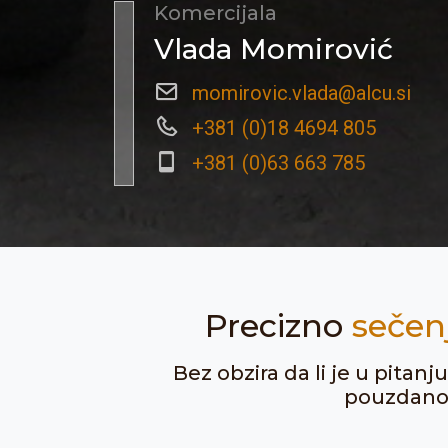
Komercijala
Vlada Momirović
momirovic.vlada@alcu.si
+381 (0)18 4694 805
+381 (0)63 663 785
Precizno
sečen
Bez obzira da li je u pitan
pouzdanost