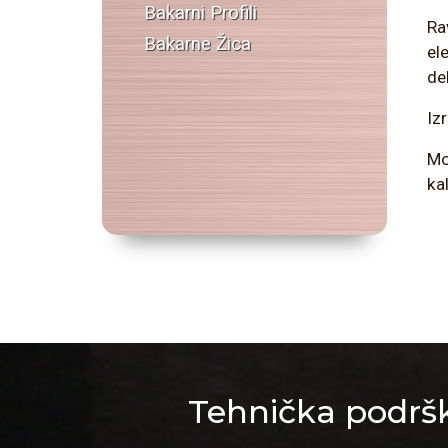
Bakarni Profili
Rav
Bakarne Žica
el
de
Iz
Mo
ka
Tehnička podršk