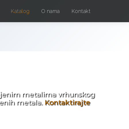
Katalog
O nama
Kontakt
e !
obojenim metalima vrhunskog
jenih metala.
Kontaktirajte