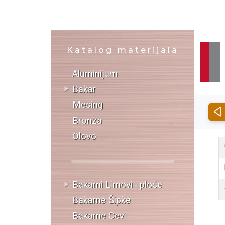
Katalog materijala
Aluminijum
Bakar
Mesing
Bronza
Olovo
Bakarni Limovi i ploče
Bakarne Šipke
Bakarne Cevi