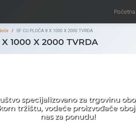
Početna
ploče
SF CU PLOČA 8 X 1000 X 2000 TVRDA
 X 1000 X 2000 TVRDA
d ne tražite nego birat
ruštvo specijalizovano za trgovinu 
pskom tržištu, vodeće proizvođače obo
nas za ponudu!