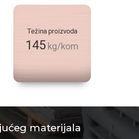
Težina proizvoda
145
kg/kom
jućeg materijala