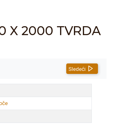
00 X 2000 TVRDA
Sledeći
loče