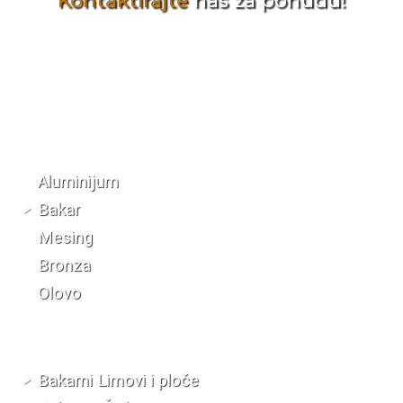
Kontaktirajte
nas za ponudu!
Katalog materijala
Aluminijum
Bakar
Mesing
Bronza
Olovo
Bakarni Limovi i ploče