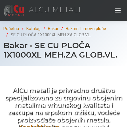
ALCU METALI
Početna
Katalog
Bakar
Bakarni Limovi i ploče
SE CU PLOČA 1X1000XL MEH.ZA GLOB.VL.
Bakar
SE CU PLOČA
1X1000XL MEH.ZA GLOB.VL.
Kad ne tražite nego birate !
AlCu metali je privredno društvo
specijalizovano za trgovinu obojenim
metalima vrhunskog kvaliteta i
zastupa na srpskom tržištu, vodeće
proizvođače obojenih metala.