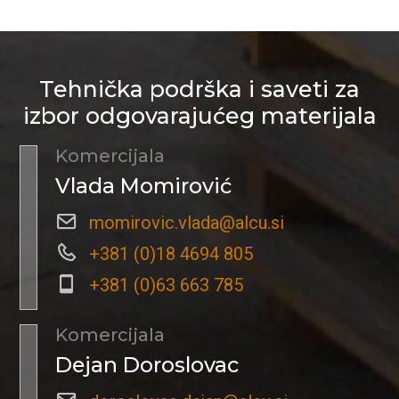
Tehnička podrška i saveti za
izbor odgovarajućeg materijala
Komercijala
Vlada Momirović
momirovic.vlada@alcu.si
+381 (0)18 4694 805
+381 (0)63 663 785
Komercijala
Dejan Doroslovac