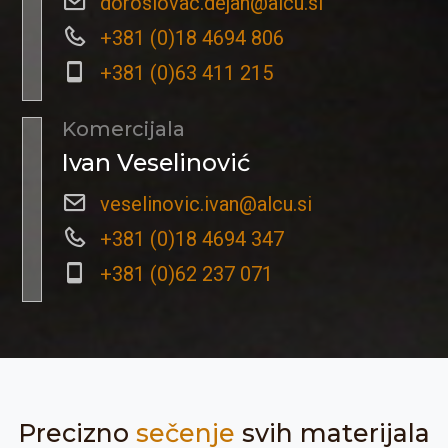
doroslovac.dejan@alcu.si
+381 (0)18 4694 806
+381 (0)63 411 215
Komercijala
Ivan Veselinović
veselinovic.ivan@alcu.si
+381 (0)18 4694 347
+381 (0)62 237 071
Precizno
sečenje
svih materijala