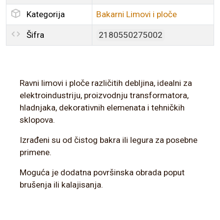
Kategorija
Bakarni Limovi i ploče
Šifra
2180550275002
Ravni limovi i ploče različitih debljina, idealni za
elektroindustriju, proizvodnju transformatora,
hladnjaka, dekorativnih elemenata i tehničkih
sklopova.
Izrađeni su od čistog bakra ili legura za posebne
primene.
Moguća je dodatna površinska obrada poput
brušenja ili kalajisanja.