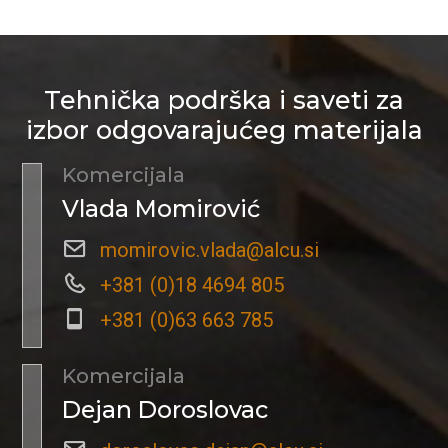
Tehnička podrška i saveti za
izbor odgovarajućeg materijala
Komercijala
Vlada Momirović
momirovic.vlada@alcu.si
+381 (0)18 4694 805
+381 (0)63 663 785
Komercijala
Dejan Doroslovac