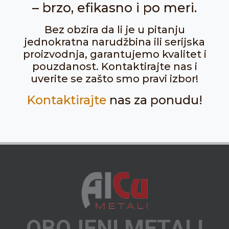
– brzo, efikasno i po meri.
Bez obzira da li je u pitanju
jednokratna narudžbina ili serijska
proizvodnja, garantujemo kvalitet i
pouzdanost. Kontaktirajte nas i
uverite se zašto smo pravi izbor!
Kontaktirajte
nas za ponudu!
OBOJENI METALI