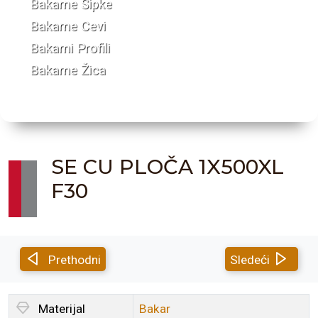
Bakarne Šipke
Bakarne Cevi
Bakarni Profili
Bakarne Žica
SE CU PLOČA 1X500XL
F30
Prethodni
Sledeći
Materijal
Bakar