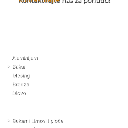
Kontaktirajte
nas za ponudu!
Katalog materijala
Aluminijum
Bakar
Mesing
Bronza
Olovo
Bakarni Limovi i ploče