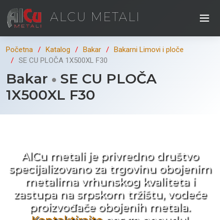
ALCU METALI
Početna
Katalog
Bakar
Bakarni Limovi i ploče
SE CU PLOČA 1X500XL F30
Bakar
SE CU PLOČA
1X500XL F30
Kad ne tražite nego birate !
AlCu metali je privredno društvo
specijalizovano za trgovinu obojenim
metalima vrhunskog kvaliteta i
zastupa na srpskom tržištu, vodeće
proizvođače obojenih metala.