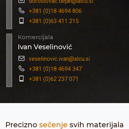
doroslovac.dejan@alcu.si
+381 (0)18 4694 806
+381 (0)63 411 215
Komercijala
Ivan Veselinović
veselinovic.ivan@alcu.si
+381 (0)18 4694 347
+381 (0)62 237 071
Precizno
sečenje
svih materijala