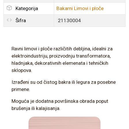
Kategorija
Bakarni Limovi i ploče
Šifra
21130004
Ravni limovi i ploče različitih debljina, idealni za
elektroindustriju, proizvodnju transformatora,
hladnjaka, dekorativnih elemenata i tehničkih
sklopova.
Izrađeni su od čistog bakra ili legura za posebne
primene.
Moguća je dodatna površinska obrada poput
brušenja ili kalajisanja.