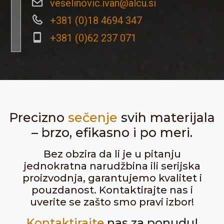
veselinovic.ivan@alcu.si
+381 (0)18 4694 347
+381 (0)62 237 071
Precizno
sečenje
svih materijala
– brzo, efikasno i po meri.
Bez obzira da li je u pitanju
jednokratna narudžbina ili serijska
proizvodnja, garantujemo kvalitet i
pouzdanost. Kontaktirajte nas i
uverite se zašto smo pravi izbor!
Kontaktirajte
nas za ponudu!