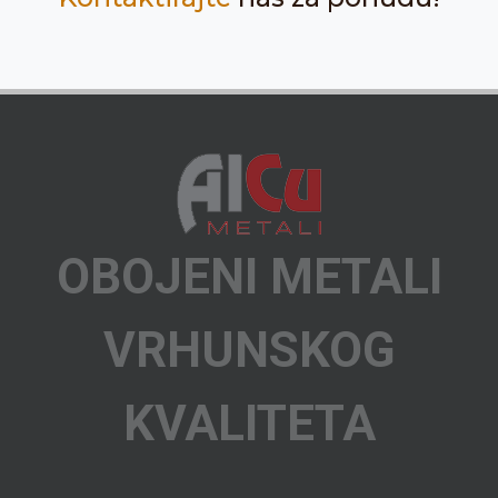
OBOJENI METALI
VRHUNSKOG
KVALITETA