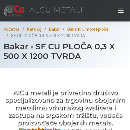
ALCU METALI
Početna
Katalog
Bakar
Bakarni Limovi i ploče
SF CU PLOČA 0,3 X 500 X 1200 TVRDA
Bakar
SF CU PLOČA 0,3 X
500 X 1200 TVRDA
Kad ne tražite nego birate !
AlCu metali je privredno društvo
specijalizovano za trgovinu obojenim
metalima vrhunskog kvaliteta i
zastupa na srpskom tržištu, vodeće
proizvođače obojenih metala.