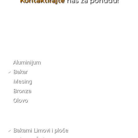
Kontaktirajte
nas za ponudu!
Katalog materijala
Aluminijum
Bakar
Mesing
Bronza
Olovo
Bakarni Limovi i ploče