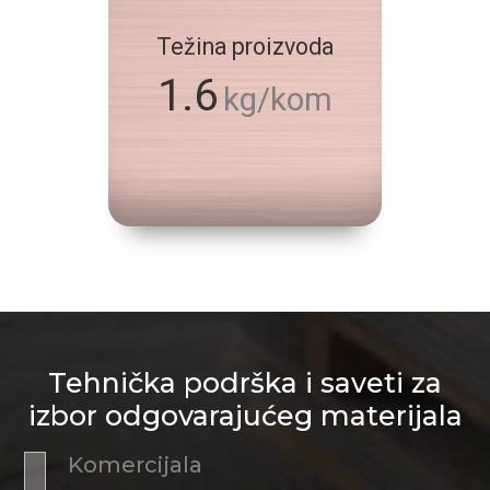
Težina proizvoda
1.6
kg/kom
Tehnička podrška i saveti za
izbor odgovarajućeg materijala
Komercijala