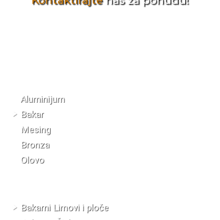
Kontaktirajte
nas za ponudu!
Katalog materijala
Aluminijum
Bakar
Mesing
Bronza
Olovo
Bakarni Limovi i ploče