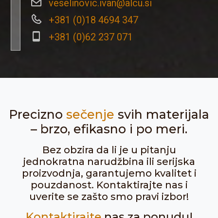
veselinovic.ivan@alcu.si
+381 (0)18 4694 347
+381 (0)62 237 071
Precizno
sečenje
svih materijala
– brzo, efikasno i po meri.
Bez obzira da li je u pitanju
jednokratna narudžbina ili serijska
proizvodnja, garantujemo kvalitet i
pouzdanost. Kontaktirajte nas i
uverite se zašto smo pravi izbor!
Kontaktirajte
nas za ponudu!