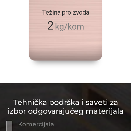
Težina proizvoda
2
kg/kom
Tehnička podrška i saveti za
izbor odgovarajućeg materijala
Komercijala