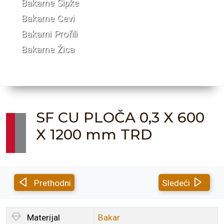
Bakarne Šipke
Bakarne Cevi
Bakarni Profili
Bakarne Žica
SF CU PLOČA 0,3 X 600
X 1200 mm TRD
Prethodni
Sledeći
Materijal
Bakar