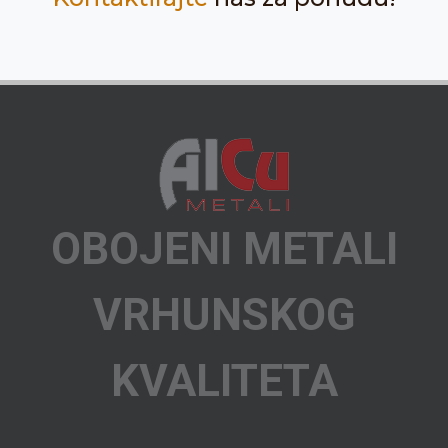
OBOJENI METALI
VRHUNSKOG
KVALITETA