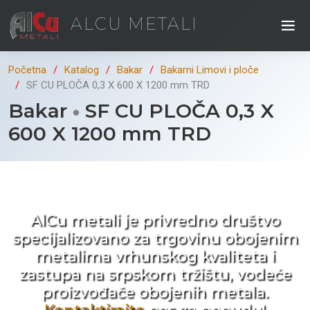
ALCU METALI
Početna
Katalog
Bakar
Bakarni Limovi i ploče
SF CU PLOČA 0,3 X 600 X 1200 mm TRD
Bakar
SF CU PLOČA 0,3 X
600 X 1200 mm TRD
Kad ne tražite nego birate !
AlCu metali je privredno društvo
specijalizovano za trgovinu obojenim
metalima vrhunskog kvaliteta i
zastupa na srpskom tržištu, vodeće
proizvođače obojenih metala.