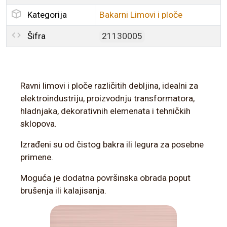
Kategorija
Bakarni Limovi i ploče
Šifra
21130005
Ravni limovi i ploče različitih debljina, idealni za
elektroindustriju, proizvodnju transformatora,
hladnjaka, dekorativnih elemenata i tehničkih
sklopova.
Izrađeni su od čistog bakra ili legura za posebne
primene.
Moguća je dodatna površinska obrada poput
brušenja ili kalajisanja.